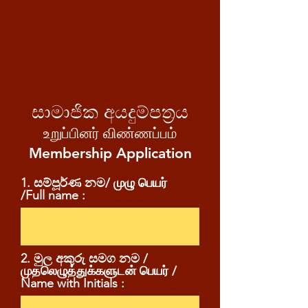
සාමාජික අයදුම්පත්‍රය
உறுப்பினர் விண்ணப்பம்
Membership Application
1. සම්පූර්ණ නම/ முழு பெயர்
/Full name :
2. මුල අකුරු සමග නම /
முதலெழுத்துக்களுடன் பெயர் /
Name with Initials :