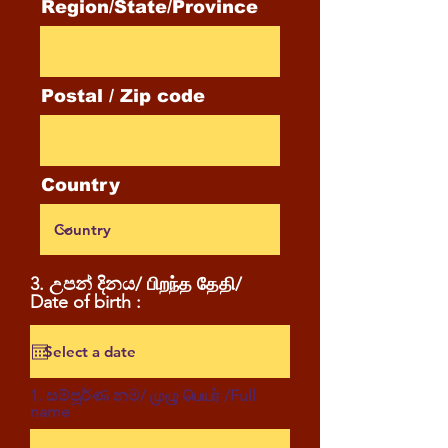
Region/State/Province
Postal / Zip code
Country
3. උපන් දිනය/ பிறந்த தேதி/
Date of birth :
1. සම්පූර්ණ නම/ முழு பெயர் /Full
name