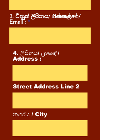
3. විද්‍යුත් ලිපිනය/ மின்னஞ்சல்/
Email :
4. ලිපිනය/ முகவரி/
Address :
Street Address Line 2
නගරය / City