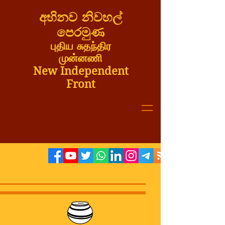
අභිනව නිවහල්
පෙරමුණ
புதிய சுதந்திர
முன்னணி
New Independent
Front